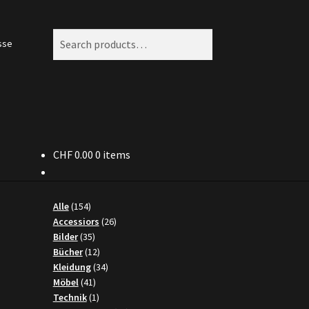
Search
Search
sse
for:
CHF
0.00
0 items
154
Alle
154
products
26
Accessiors
26
35
products
Bilder
35
products
12
Bücher
12
products
34
Kleidung
34
41
products
Möbel
41
products
1
Technik
1