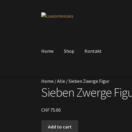
Skip
Skip
to
to
navigation
content
Home
Shop
Kontakt
Home
/
Alle
/
Sieben Zwerge Figur
Sieben Zwerge Fig
CHF
75.00
Sieben
Add to cart
Zwerge