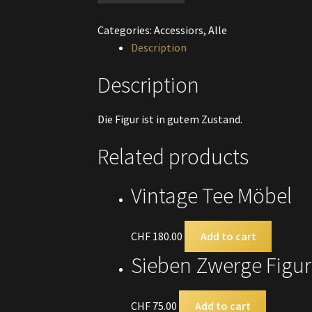
Figur
Categories:
Accessiors
,
Alle
quantity
Description
Description
Die Figur ist in gutem Zustand.
Related products
Vintage Tee Möbel
CHF
180.00
Add to cart
Sieben Zwerge Figur
CHF
75.00
Add to cart